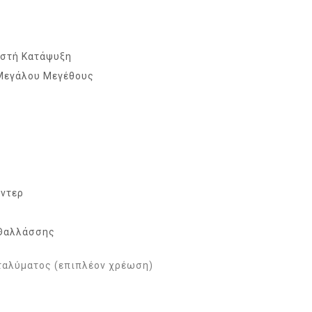
ιστή Κατάψυξη
Μεγάλου Μεγέθους
ντερ
 Θαλλάσσης
αταλύματος (επιπλέον χρέωση)